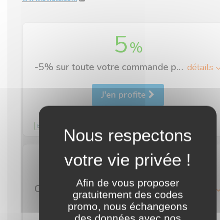
5
%
-5% sur toute votre commande pour les clients d'Oviala qui optent pour le retrait sur place
détails
J'en profite
Validité illimitée
commentaire
livraison gratuite
Afin de vous proposer
Oviala ce sont des promos toute l’année et la livraison à domicile offerte (hors Corse) !
détails
gratuitement des codes
promo, nous échangeons
J'en profite
des données avec nos