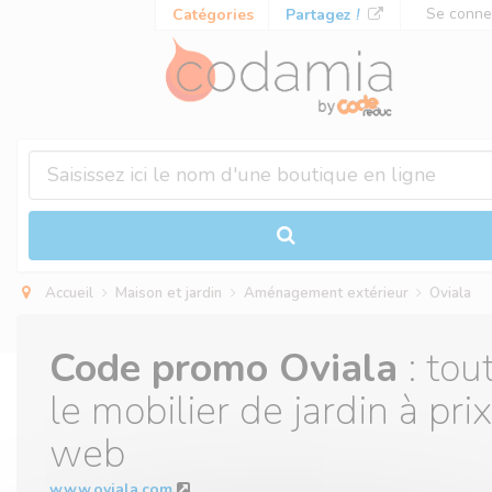
Panneau de gestion des cookies
Se conne
Catégories
Partagez
!
Accueil
Maison et jardin
Aménagement extérieur
Oviala
Code promo Oviala
: tou
le mobilier de jardin à prix
web
www.oviala.com