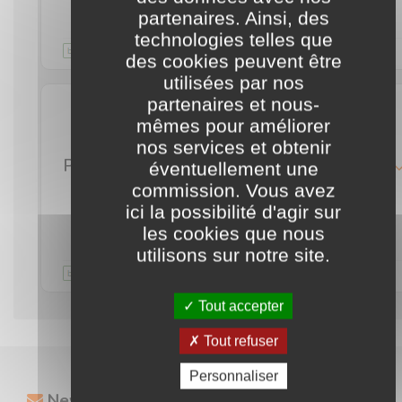
partenaires. Ainsi, des
technologies telles que
Validité illimitée
commentaire
des cookies peuvent être
utilisées par nos
partenaires et nous-
mêmes pour améliorer
livraison gratuite
nos services et obtenir
Profitez des frais de port gratuits pour votre commande Oviala (en France métropolitaine)
détails
éventuellement une
commission. Vous avez
ici la possibilité d'agir sur
J'en profite
les cookies que nous
utilisons sur notre site.
Validité illimitée
commentaire
Tout accepter
Tout refuser
Personnaliser
Newsletter