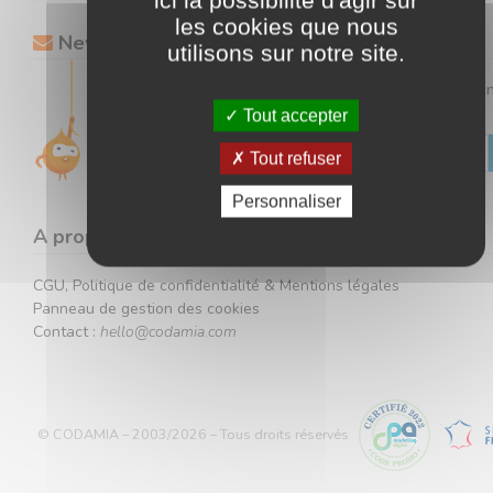
les cookies que nous
Newsletter
utilisons sur notre site.
Gardez un œil sur toutes nos offres en vous inscrivant à 
newsletter.
Tout accepter
Tout refuser
Votre adresse ne sera jamais communiquée à des tiers.
Personnaliser
A propos
CGU, Politique de confidentialité & Mentions légales
Panneau de gestion des cookies
Contact :
hello@codamia.com
© CODAMIA – 2003/2026 – Tous droits réservés