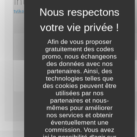
intérieur
tylko.com
Afin de vous proposer
Notre équipe cherche activement des codes promo
valables pour cette boutique.
gratuitement des codes
Nous vous invitons à profiter des offres
promo, nous échangeons
régulièrement proposées par celle-ci.
des données avec nos
partenaires. Ainsi, des
technologies telles que
Entrer dans la boutique Tylko
des cookies peuvent être
utilisées par nos
partenaires et nous-
mêmes pour améliorer
nos services et obtenir
éventuellement une
commission. Vous avez
ici la possibilité d'agir sur