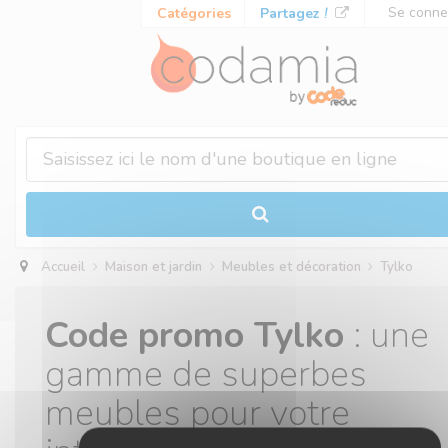
Panneau de gestion des cookies
Se conne
Catégories
Partagez
!
Accueil
Maison et jardin
Meubles et décoration
Tylko
Code promo Tylko
: une
gamme de superbes
meubles pour votre