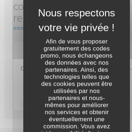
commercialisation de
remorques
www.clickup-remorque.fr
Afin de vous proposer
gratuitement des codes
promo, nous échangeons
des données avec nos
Code promo Trigano Click Up offrant la Roue Jockey pour l'achat d'une remorque
détails
partenaires. Ainsi, des
technologies telles que
des cookies peuvent être
••RJ
Voir le CODE
utilisées par nos
partenaires et nous-
Validité illimitée
commentaire
mêmes pour améliorer
nos services et obtenir
éventuellement une
commission. Vous avez