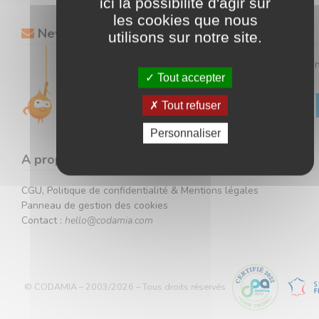
ici la possibilité d'agir sur
les cookies que nous
Newsletter
utilisons sur notre site.
Gardez un œil sur toutes nos offres en vous inscrivant à 
Tout accepter
newsletter.
Tout refuser
Votre adresse ne sera jamais communiquée à des tiers.
Personnaliser
A propos
CGU, Politique de confidentialité & Mentions légales
Panneau de gestion des cookies
Contact :
hello@codamia.com
© CODAMIA – 2003/2026 – Tous droits réservés