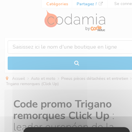
Panneau de gestion des cookies
Se conne
Catégories
Partagez
!
Accueil
Auto et moto
Pneus pièces détachées et entretien
Trigano remorques (Click Up)
Code promo Trigano
remorques Click Up
:
leader européen de la