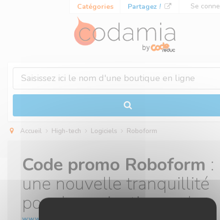
Panneau de gestion des cookies
Se conne
Catégories
Partagez
!
Accueil
High-tech
Logiciels
Roboform
Code promo Roboform
:
une nouvelle tranquillité
pour la navigation web
www.roboform.com