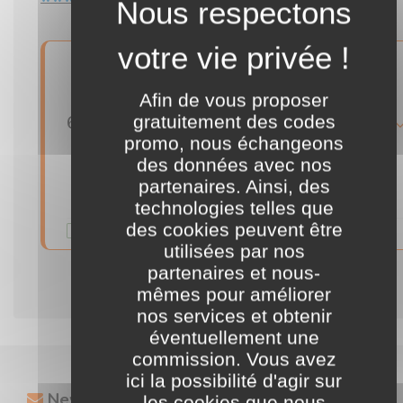
Afin de vous proposer
gratuitement des codes
6 mois supplémentaires lors de votre première souscription à Roboform Everywhere
détails
promo, nous échangeons
des données avec nos
J'en profite
partenaires. Ainsi, des
technologies telles que
des cookies peuvent être
Validité illimitée
commentaire
utilisées par nos
partenaires et nous-
mêmes pour améliorer
nos services et obtenir
éventuellement une
commission. Vous avez
ici la possibilité d'agir sur
Newsletter
les cookies que nous