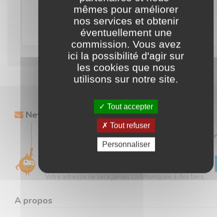
mêmes pour améliorer
nos services et obtenir
Parfumfrance
éventuellement une
commission. Vous avez
ici la possibilité d'agir sur
les cookies que nous
utilisons sur notre site.
Tout accepter
Newsletter
Tout refuser
Gardez un œil sur toutes nos offres en vous inscrivant à 
Personnaliser
newsletter.
Votre adresse ne sera jamais communiquée à des tiers.
A propos