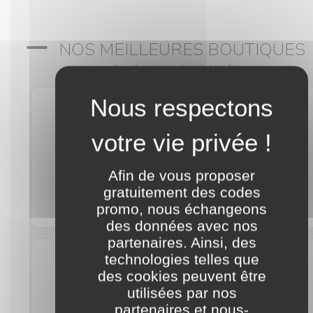
NOS MEILLEURES BOUTIQUES
classées par ordre alphabétique
Afin de vous proposer
gratuitement des codes
Kalista Parfums
promo, nous échangeons
des données avec nos
partenaires. Ainsi, des
technologies telles que
des cookies peuvent être
utilisées par nos
partenaires et nous-