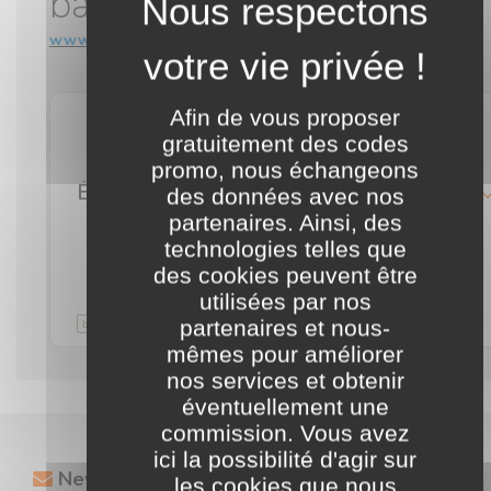
bancaires qu’il vous faut
www.panorabanques.com
Afin de vous proposer
gratuitement des codes
promo, nous échangeons
Économisez jusqu'à 300€ sur vos frais bancaires en comparant plus de 130 critères avant de changer
détails
des données avec nos
partenaires. Ainsi, des
technologies telles que
J'en profite
des cookies peuvent être
utilisées par nos
Validité illimitée
commentaire
partenaires et nous-
mêmes pour améliorer
nos services et obtenir
éventuellement une
commission. Vous avez
ici la possibilité d'agir sur
Newsletter
les cookies que nous