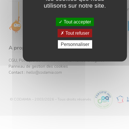
utilisons sur notre site.
Gardez un œil sur toutes nos offres en vous inscrivant à 
newsletter.
Tout accepter
Tout refuser
Votre adresse ne sera jamais communiquée à des tiers.
Personnaliser
A propos
CGU, Politique de confidentialité & Mentions légales
Panneau de gestion des cookies
Contact :
hello@codamia.com
© CODAMIA – 2003/2026 – Tous droits réservés