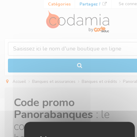
Panneau de gestion des cookies
Se conne
Catégories
Partagez
!
Accueil
Banques et assurances
Banques et crédits
Panor
Code promo
Panorabanques
: le
comparateur de services