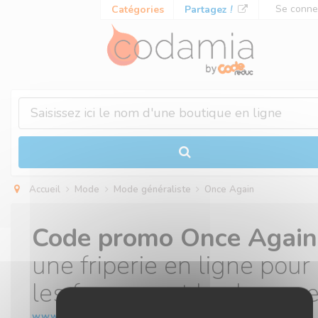
Panneau de gestion des cookies
Se conne
Catégories
Partagez
!
Accueil
Mode
Mode généraliste
Once Again
Code promo Once Agai
une friperie en ligne pour
les femmes et les homm
www.onceagain.fr