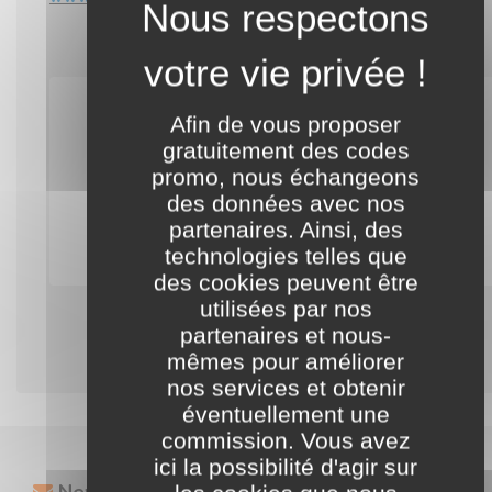
Notre équipe cherche activement des codes promo
Afin de vous proposer
valables pour cette boutique.
gratuitement des codes
Nous vous invitons à profiter des offres
promo, nous échangeons
régulièrement proposées par celle-ci.
des données avec nos
partenaires. Ainsi, des
Entrer dans la boutique Once Again
technologies telles que
des cookies peuvent être
utilisées par nos
partenaires et nous-
mêmes pour améliorer
nos services et obtenir
éventuellement une
commission. Vous avez
ici la possibilité d'agir sur
Newsletter