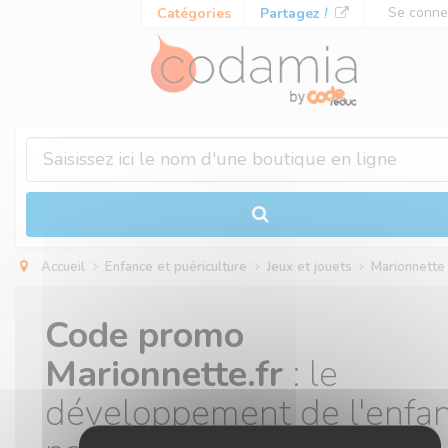
Panneau de gestion des cookies
Se conne
Catégories
Partagez
!
Accueil
Enfance et puériculture
Jeux et jouets
Marionnette
Code promo
Marionnette.fr
: le
développement de l'enfa