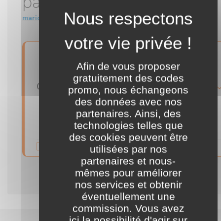
par le divertissement
marionnette.fr
5
%
Afin de vous proposer
gratuitement des codes
Code promo Marionnette.fr exclusif Codamia : économisez 5% sur votre commande !
détails
promo, nous échangeons
des données avec nos
partenaires. Ainsi, des
••A5
Voir le CODE
technologies telles que
des cookies peuvent être
Validité illimitée
commentaire
utilisées par nos
partenaires et nous-
mêmes pour améliorer
nos services et obtenir
éventuellement une
commission. Vous avez
ici la possibilité d'agir sur