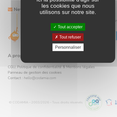
les cookies que nous
Newsletter
utilisons sur notre site.
Gardez un œil sur toutes nos offres en vous inscrivant à 
newsletter.
Tout accepter
Tout refuser
Votre adresse ne sera jamais communiquée à des tiers.
Personnaliser
A propos
CGU, Politique de confidentialité & Mentions légales
Panneau de gestion des cookies
Contact :
hello@codamia.com
© CODAMIA – 2003/2026 – Tous droits réservés