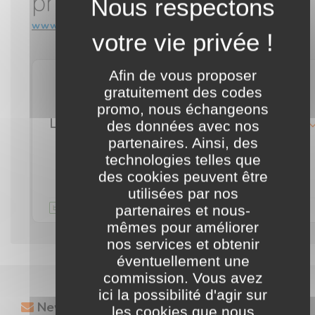
prix mini
www.livrenpoche.com
Afin de vous proposer
gratuitement des codes
livraison gratuite
promo, nous échangeons
Livraison gratuite Livrenpoche via Colissimo ou Mondial Relay dès 25€ d'achat pour un envoi vers la France métropolitaine et Monaco
détails
des données avec nos
partenaires. Ainsi, des
technologies telles que
J'en profite
des cookies peuvent être
utilisées par nos
Validité illimitée
commentaire
partenaires et nous-
mêmes pour améliorer
nos services et obtenir
éventuellement une
commission. Vous avez
ici la possibilité d'agir sur
Newsletter
les cookies que nous