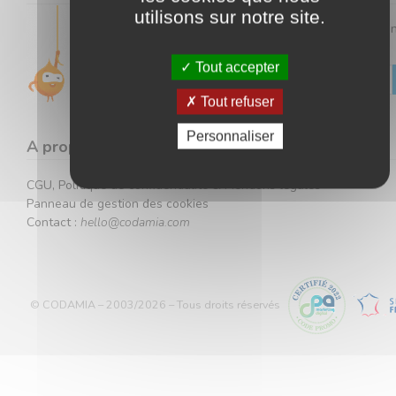
utilisons sur notre site.
Gardez un œil sur toutes nos offres en vous inscrivant à 
newsletter.
Tout accepter
Tout refuser
Votre adresse ne sera jamais communiquée à des tiers.
Personnaliser
A propos
CGU, Politique de confidentialité & Mentions légales
Panneau de gestion des cookies
Contact :
hello@codamia.com
© CODAMIA – 2003/2026 – Tous droits réservés