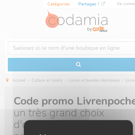
Panneau de gestion des cookies
Se conne
Catégories
Partagez
!
Accueil
Culture et loisirs
Livres et bandes dessinées
Liv
Code promo Livrenpoch
un très grand choix
d'ouvrages taille pocket à