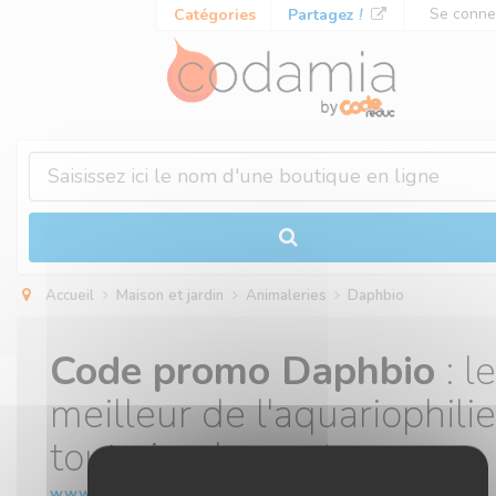
Panneau de gestion des cookies
Se conne
Catégories
Partagez
!
Accueil
Maison et jardin
Animaleries
Daphbio
Code promo Daphbio
: le
meilleur de l'aquariophilie
tout simplement
www.daphbio.fr