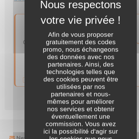
10
%
Afin de vous proposer
Code promo Daphbio exclusif Codamia : 10% sur le site, sans minimum d'achat
gratuitement des codes
détails
promo, nous échangeons
des données avec nos
••10
Voir le CODE
partenaires. Ainsi, des
technologies telles que
des cookies peuvent être
Validité illimitée
commentaire
utilisées par nos
partenaires et nous-
mêmes pour améliorer
nos services et obtenir
éventuellement une
commission. Vous avez
ici la possibilité d'agir sur
Newsletter
les cookies que nous