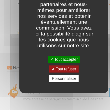
Profitez des frais de port gratuits sur votre commande dès 150€ d'achats
détails
partenaires et nous-
mêmes pour améliorer
nos services et obtenir
J'en profite
éventuellement une
commission. Vous avez
Validité illimitée
commentaire
ici la possibilité d'agir sur
les cookies que nous
utilisons sur notre site.
Tout accepter
Newsletter
Tout refuser
Gardez un œil sur toutes nos offres en vous inscrivant à 
Personnaliser
newsletter.
Votre adresse ne sera jamais communiquée à des tiers.