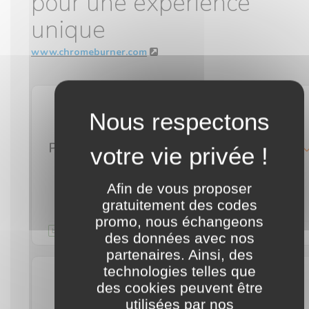
pour une expérience
unique
www.chromeburner.com
Profitez d'une réduction sur votre commande Chromeburner grâce à cette astuce
détails
J'en profite
Afin de vous proposer
gratuitement des codes
promo, nous échangeons
Validité illimitée
commentaire
des données avec nos
partenaires. Ainsi, des
technologies telles que
des cookies peuvent être
livraison gratuite
utilisées par nos