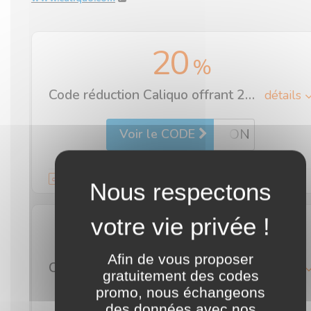
20
%
Code réduction Caliquo offrant 20% de remise sur tous les produits cosmétiques (savon, savon lait de chèvre, dentifrice, déodorant et shampoing)
détails
••ON
Voir le CODE
Validité illimitée
commentaire
10
%
Afin de vous proposer
Code promo Caliquo pour obtenir 10% de réduction sur votre première commande !
détails
gratuitement des codes
promo, nous échangeons
••CI
Voir le CODE
des données avec nos