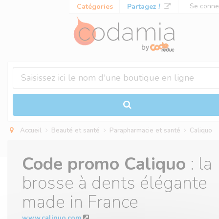
Panneau de gestion des cookies
Se conne
Catégories
Partagez
!
Accueil
Beauté et santé
Parapharmacie et santé
Caliquo
Code promo Caliquo
: la
brosse à dents élégante
made in France
www.caliquo.com