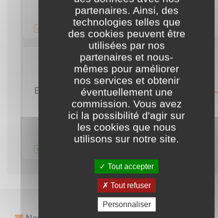
partenaires. Ainsi, des
technologies telles que
Validité illimitée
commentaire
des cookies peuvent être
utilisées par nos
partenaires et nous-
10
%
mêmes pour améliorer
nos services et obtenir
Bénéficiez d'une réduction de 10% sur votre commande Caliquo simplement en vous inscrivant à leur newsletter (gratuite)
détails
éventuellement une
commission. Vous avez
ici la possibilité d'agir sur
J'en profite
les cookies que nous
utilisons sur notre site.
Validité illimitée
commentaire
Tout accepter
Tout refuser
Personnaliser