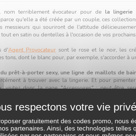
el nom terriblement évocateur pour de
la lingeri
parce qu'elle a été créée par un couple, ces collection
s messieurs qui souriront de l'attitude délicieusem
 tout en satin ou dentelles à l'occasion de vos prochain
s d'
Agent Provocateur
sont le rose et le noir, les c
s tons, dont le blanc pour, par exemple, s'accorder à 
u prêt-à-porter sexy, une ligne de maillots de bain
rcément à trouver avec la lingerie. Et pour pimenter
 visitez donc la page "Accessoires" : peut-être ser
es objets pour scénariser un petit remake à deux 
 d'envie ? Alors commandez dès maintenant vos nouvea
proposer gratuitement des codes promo, nous 
s partenaires. Ainsi, des technologies telles
tilisées par nos partenaires et nous-mêmes pou