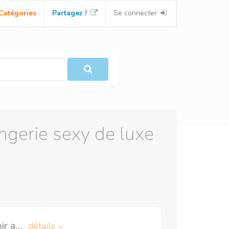
Catégories
Partagez
!
Se connecter
lingerie sexy de luxe
La rubrique Soldes/Outlet d'Agent Provocateur est à voir absolument : retrouvez de superbes modèles avec des réductions pouvant aller jusqu'à 60% !
détails