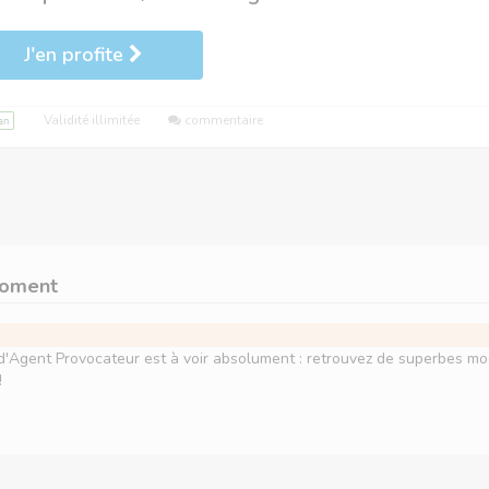
J'en profite
Validité illimitée
commentaire
moment
d'Agent Provocateur est à voir absolument : retrouvez de superbes m
!