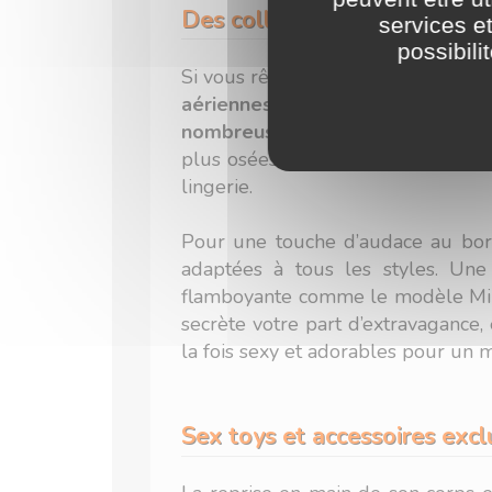
Des collections pour être su
services e
possibili
Si vous rêvez de vous redécouvrir 
aériennes, motifs doux et travai
nombreuses collections
. Lingeri
plus osées, vous trouverez forcém
lingerie.
Pour une touche d’audace au bord
adaptées à tous les styles. Une 
flamboyante comme le modèle Minka,
secrète votre part d’extravagance,
la fois sexy et adorables pour un 
Sex toys et accessoires excl