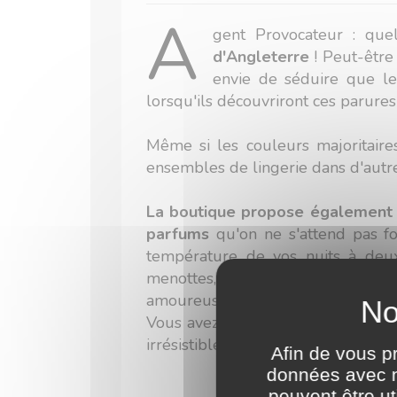
A
gent Provocateur : qu
d'Angleterre
! Peut-être 
envie de séduire que le
lorsqu'ils découvriront ces parures
Même si les couleurs majoritaire
ensembles de lingerie dans d'autre
La boutique propose également d
parfums
qu'on ne s'attend pas fo
température de vos nuits à deux,
menottes, des fouets et d'autr
amoureuse !
Vous avez les yeux qui pétillent
irrésistible !
Afin de vous 
données avec no
peuvent être u