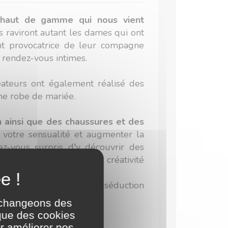
e haut de gamme qui nous vient
s raviront autant les dames qui ont
ent provocatrice de leur compagne
s rendez-vous intimes.
réateurs ont également réalisé des
une robe de mariée.
 ainsi que des chaussures et des
 votre sensualité et augmenter la
ez-vous surpris d'y découvrir des
de
50 nuances
... de votre créativité
ux dessous glamour à la séduction
échangeons des
 que des cookies
r améliorer nos