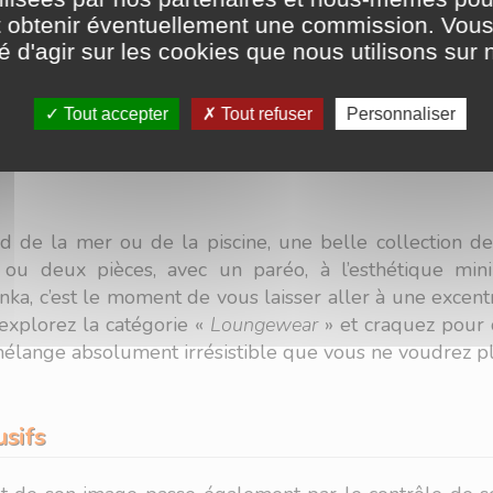
r son 31
t obtenir éventuellement une commission. Vous 
té d'agir sur les cookies que nous utilisons sur n
dans de la jolie lingerie délicate jusqu’au M/L et 38G, 
llés, détails sophistiqués, font le charme des piè
Tout accepter
Tout refuser
Personnaliser
e de mariage, Saint-Valentin, pièces intemporelles ou co
ent quelque chose qui fera battre votre cœur, quels 
 de la mer ou de la piscine, une belle collection de 
ou deux pièces, avec un paréo, à l’esthétique mini
 c’est le moment de vous laisser aller à une excentri
 explorez la catégorie «
Loungewear
» et craquez pour d
mélange absolument irrésistible que vous ne voudrez pl
usifs