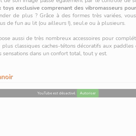
t de son image passe également par le contrôle de son
toys exclusive comprenant des vibromasseurs pour 
der de plus ? Grâce à des formes très variées, vous 
 de fun au lit (ou ailleurs !), seul.e ou à plusieurs.
opose aussi de très nombreux accessoires pour complét
s plus classiques caches-tétons décoratifs aux paddle
 sensations dans un confort total, tout y est.
noir
YouTube est désactivé.
Autoriser