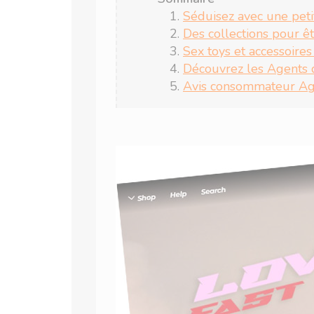
Séduisez avec une peti
Des collections pour ê
Sex toys et accessoires
Découvrez les Agents 
Avis consommateur Ag