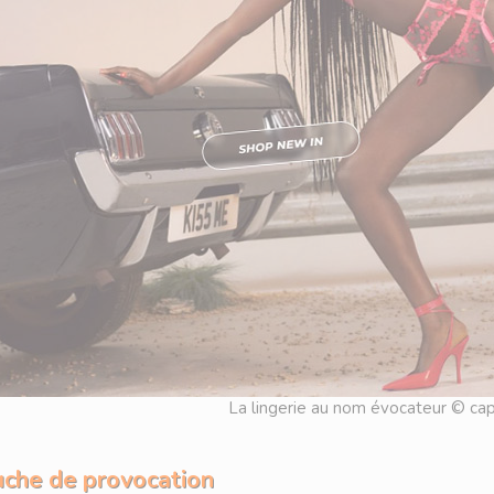
La lingerie au nom évocateur © ca
uche de provocation