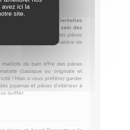
avez ici la
otre site.
vous êtes au bon endroit.
Dentelles
ces que l’on retrouve au sein des
llection « Naughty » avec des pièces
que soient vos goûts en matière de
maillots de bain offre des pièces
maliste classique ou originale et
cité ! Mais si vous préférez garder
es pyjamas et pièces d’intérieur à
us quitter.